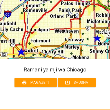
Ramani ya mji wa Chicago
print
system_update_alt
MAGAZETI
SHUSHA